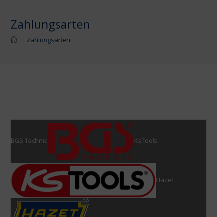
Zahlungsarten
>
Zahlungsarten
[payment_methods_info]
BGS Technic
KsTools
Hazet